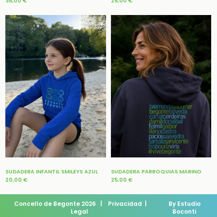
35,00
€
25,00
€
SUDADERA INFANTIL SMILEYS AZUL
SUDADERA PARROQUIAS MARINO
20,00
€
25,00
€
Concello de Begonte 2026
|
Privacidad
|
By Estudio
Legal
Boconti