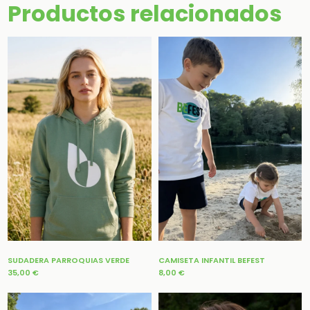
Productos relacionados
SUDADERA PARROQUIAS VERDE
CAMISETA INFANTIL BEFEST
35,00
€
8,00
€